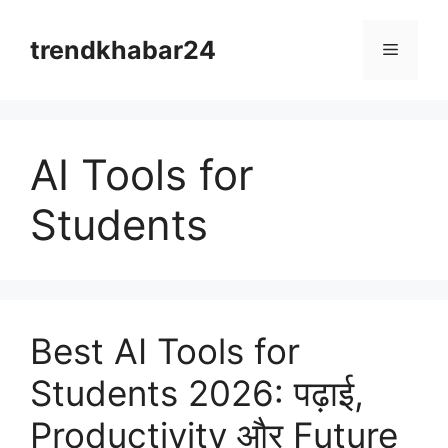
Skip
to
trendkhabar24
Menu
content
AI Tools for
Students
Best AI Tools for
Students 2026: पढ़ाई,
Productivity और Future