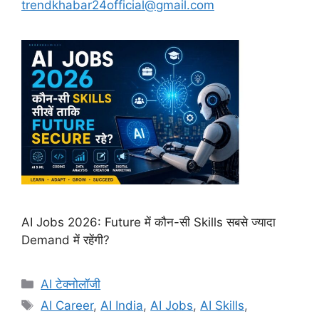
trendkhabar24official@gmail.com
AI Jobs 2026: Future में कौन-सी Skills सबसे ज्यादा
Demand में रहेंगी?
Categories
AI टेक्नोलॉजी
Tags
AI Career
,
AI India
,
AI Jobs
,
AI Skills
,