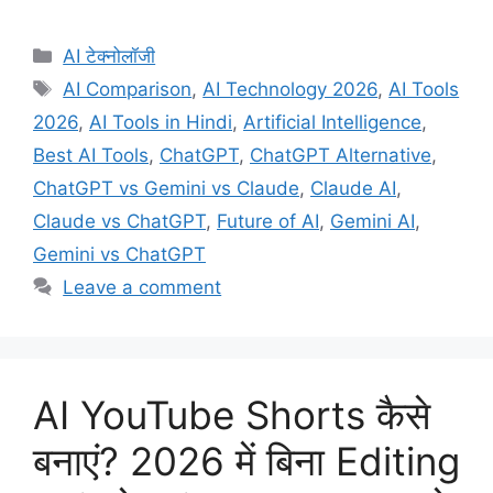
Categories
AI टेक्नोलॉजी
Tags
AI Comparison
,
AI Technology 2026
,
AI Tools
2026
,
AI Tools in Hindi
,
Artificial Intelligence
,
Best AI Tools
,
ChatGPT
,
ChatGPT Alternative
,
ChatGPT vs Gemini vs Claude
,
Claude AI
,
Claude vs ChatGPT
,
Future of AI
,
Gemini AI
,
Gemini vs ChatGPT
Leave a comment
AI YouTube Shorts कैसे
बनाएं? 2026 में बिना Editing