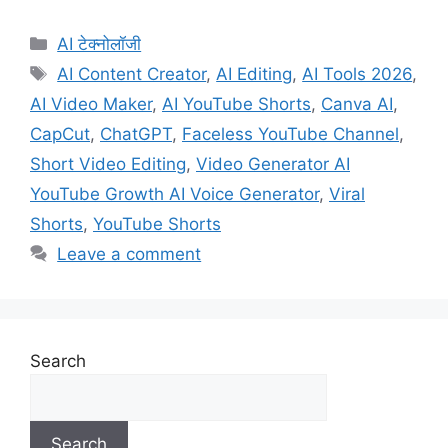
Categories
AI टेक्नोलॉजी
Tags
AI Content Creator
,
AI Editing
,
AI Tools 2026
,
AI Video Maker
,
AI YouTube Shorts
,
Canva AI
,
CapCut
,
ChatGPT
,
Faceless YouTube Channel
,
Short Video Editing
,
Video Generator AI
YouTube Growth AI Voice Generator
,
Viral
Shorts
,
YouTube Shorts
Leave a comment
Search
Search