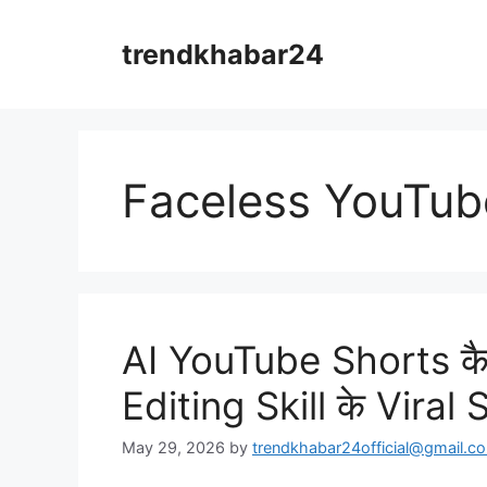
Skip
to
trendkhabar24
content
Faceless YouTub
AI YouTube Shorts कैसे
Editing Skill के Viral
May 29, 2026
by
trendkhabar24official@gmail.c