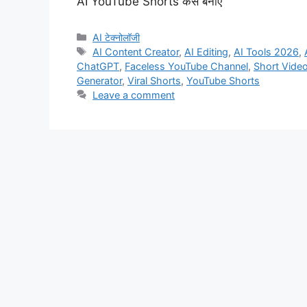
AI YouTube Shorts कैसे बनाएं
Categories
AI टेक्नोलॉजी
Tags
AI Content Creator
,
AI Editing
,
AI Tools 2026
,
ChatGPT
,
Faceless YouTube Channel
,
Short Video
Generator
,
Viral Shorts
,
YouTube Shorts
Leave a comment