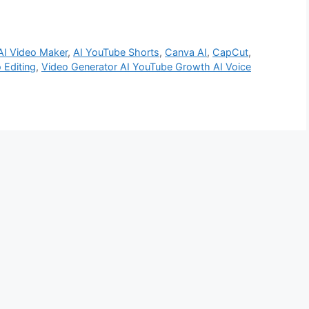
AI Video Maker
,
AI YouTube Shorts
,
Canva AI
,
CapCut
,
 Editing
,
Video Generator AI YouTube Growth AI Voice